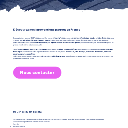
Découvrez nos interventions partout en France
Depuis plusieurs années,
CMJ France
parcourt les routes de
toute la France
, avec une
présence renforcée dans le sud
et la
région Rhône-Alpes
, pour
proposer des
animations événementielles sur mesure
à destination des collectivités, associations, établissements scolaires, entreprises et
particuliers. Notre force : une
couverture nationale
, des
équipes mobiles
, et un
savoir-faire éprouvé
pour animer tous types d'événements, petits ou
grands, avec la même exigence de qualité.
De la
Provence-Alpes-Côte d’Azur
à l’
Occitanie
, en passant par les
Alpes
, la
vallée du Rhône
, et les grandes agglomérations de la
région Auvergne-
Rhône-Alpes,
nous mettons notre expertise terrain au service de vos projets :
kermesses, fêtes de village, événements d’entreprise, animations
scolaires, ou journées sportives.
Grâce à notre organisation souple et notre
implantation multi-départements
, nous répondons rapidement à toutes vos demandes, en adaptant nos
prestations aux réalités locales.
Nous contacter
Bouches-du-Rhône (13)
Nous intervenons sur l’ensemble du département avec des animations variées, adaptées aux particuliers, collectivités et entreprises.
Découvrez nos prestations dans les villes suivantes :
Marseille
Aix-en-Provence