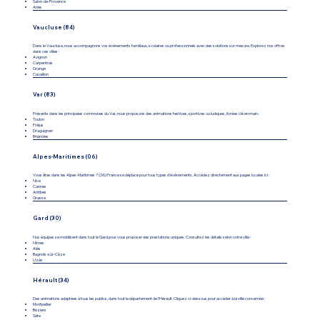
Salon-de-Provence
Arles
Vaucluse (84)
Dans le Vaucluse, nous accompagnons vos événements familiaux, scolaires ou professionnels avec des solutions sur mesure. Explorez nos offres
dans ces villes :
Avignon
Carpentras
Orange
Cavaillon
Var (83)
Présents dans les principales communes du Var, nous proposons des animations festives, sportives ou ludiques, livrées clé en main :
Toulon
Fréjus
Draguignan
Brignoles
Alpes-Maritimes (06)
Vous êtes dans les Alpes-Maritimes ? CMJ France se déplace pour tous types d’événements. Accédez directement aux pages locales ici :
Nice
Cannes
Antibes
Grasse
Gard (30)
Nos équipes se mobilisent dans tout le Gard pour vous proposer des prestations uniques. Consultez les détails selon votre ville :
Nîmes
Alès
Bagnols-sur-Cèze
Uzès
Hérault (34)
Des animations adaptées à tous les publics, dans tout le département de l’Hérault. Cliquez ci-dessous pour accéder à la ville concernée :
Montpellier
Béziers
Sète