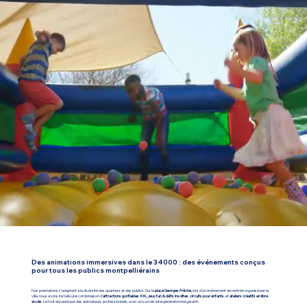
Des animations immersives dans le 34000 : des événements conçus
pour tous les publics montpelliérains
Nos prestations s’adaptent à la diversité des quartiers et des publics. Sur la
place Georges Frêche
, lors d’un événement de rentrée organisé par la
ville, nous avons installé une combinaison d’
attractions gonflables XXL
,
jeux fun & défis insolites
,
circuits pour enfants
, et
ateliers créatifs en libre
accès
. Le tout encadré par des animateurs professionnels, avec un succès intergénérationnel garanti.