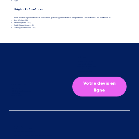
Agde
Région Rhône-Alpes
Nous assurons également nos services dans les grandes agglomérations de la région Rhône-Alpes. Retrouvez nos prestations à :
Lyon (Rhône – 69)
Grenoble (Isère – 38)
Saint-Étienne (Loire – 42)
Annecy (Haute-Savoie – 74)
À découvrir
Structure Gonflables
Jeux et Attractions
Jeux Sportifs & Parcours
Animations à thème
Bar festifs & Stands
Votre devis en
Qui sommes-nous ?
CMJ France
ligne
1301 Chem. de Beauvezet
13560 Sénas
04 90 59 08 13
Mentions Légales
Politique de confidentialité
Conditions générales de vente
© 2026 par CMJ France.
Développé par Pickles Graphic