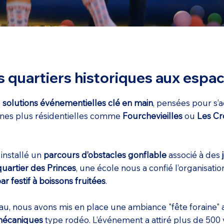
s quartiers historiques aux espac
s
solutions événementielles clé en main
, pensées pour s’
zones plus résidentielles comme
Fourchevieilles
ou
Les Cr
 installé un
parcours d’obstacles gonflable
associé à des
quartier des Princes
, une école nous a confié l’organisati
ar festif à boissons fruitées
.
au, nous avons mis en place une ambiance "fête foraine"
mécaniques
type rodéo. L’événement a attiré plus de 500 vis