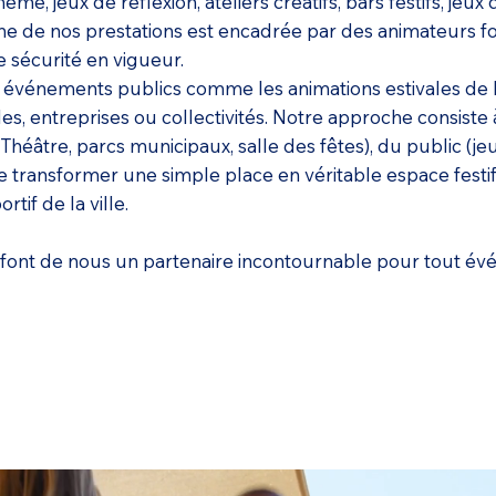
hème, jeux de réflexion, ateliers créatifs, bars festifs, jeux
ne de nos prestations est encadrée par des animateurs fo
 sécurité en vigueur.
événements publics comme les animations estivales de la 
s, entreprises ou collectivités. Notre approche consiste
éâtre, parcs municipaux, salle des fêtes), du public (jeune
ansformer une simple place en véritable espace festif, 
if de la ville.
té font de nous un partenaire incontournable pour tout é