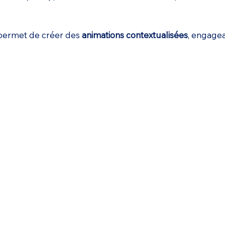
s permet de créer des
animations contextualisées
, engagea