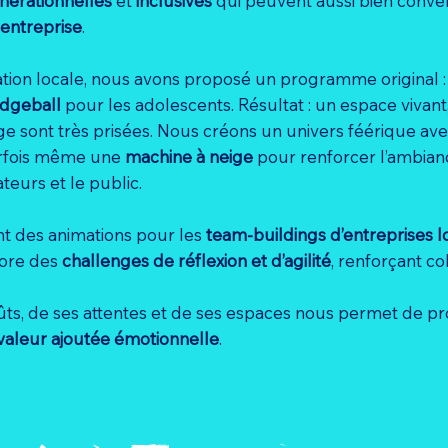
nérationnelles
et
inclusives
qui peuvent aussi bien conve
 entreprise
.
tion locale, nous avons proposé un programme original 
odgeball
pour les adolescents. Résultat : un espace vivant,
e sont très prisées. Nous créons un univers féérique av
arfois même une
machine à neige
pour renforcer l’ambian
ateurs et le public.
t des animations pour les
team-buildings d’entreprises l
core des
challenges de réflexion et d’agilité
, renforçant co
oûts, de ses attentes et de ses espaces nous permet de 
 valeur ajoutée émotionnelle
.