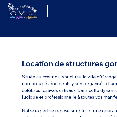
Location de structures gonflab
et événementielles
Structures Gonflables
Jeux & Attrac
Location de structures gonf
Située au cœur du Vaucluse, la ville d'Orange
nombreux événements y sont organisés chaque an
célèbres festivals estivaux. Dans cette dyna
ludique et professionnelle à toutes vos manifes
Notre expertise repose sur plus d'une quaranta