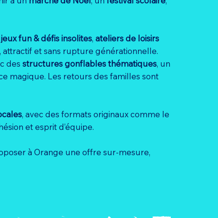
nir à un
marché de Noël
, un
festival scolaire
,
:
jeux fun & défis insolites
,
ateliers de loisirs
 attractif et sans rupture générationnelle.
ec des
structures gonflables thématiques
, un
ce magique. Les retours des familles sont
ocales
, avec des formats originaux comme le
hésion et esprit d’équipe.
proposer à Orange une offre sur-mesure,