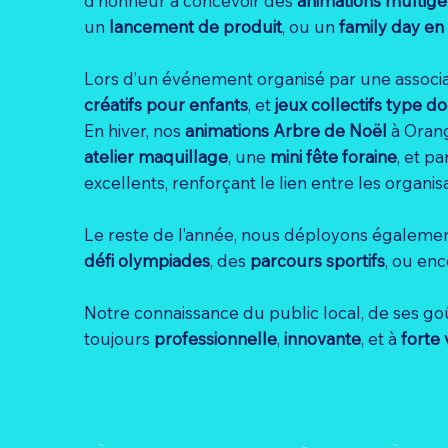
d’honneur à concevoir des
animations multigé
un
lancement de produit
, ou un
family day en
Lors d’un événement organisé par une associa
créatifs pour enfants
, et
jeux collectifs type d
En hiver, nos
animations Arbre de Noël
à Orang
atelier maquillage
, une
mini fête foraine
, et p
excellents, renforçant le lien entre les organis
Le reste de l’année, nous déployons égalemen
défi olympiades
, des
parcours sportifs
, ou en
Notre connaissance du public local, de ses g
toujours
professionnelle
,
innovante
, et à
forte