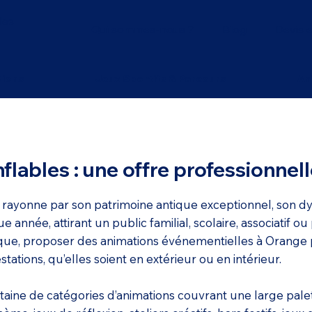
les
Qui sommes-nous ?
Blog
Devis e
tions
Jeux Sportifs & Parcours
An
lables : une offre professionnell
 rayonne par son patrimoine antique exceptionnel, son dyn
née, attirant un public familial, scolaire, associatif o
mique, proposer des animations événementielles à Orange 
tations, qu’elles soient en extérieur ou en intérieur.
ine de catégories d’animations couvrant une large palett