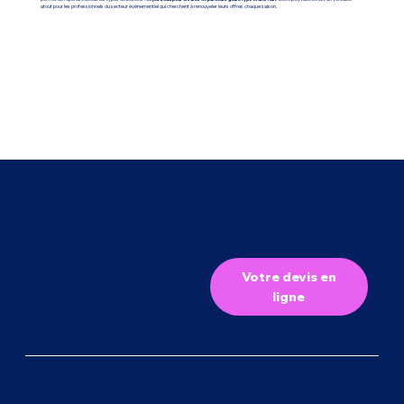
atout pour les professionnels du secteur événementiel qui cherchent à renouveler leurs offres chaque saison.
À découvrir
Structure Gonflables
Jeux et Attractions
Jeux Sportifs & Parcours
Animations à thème
Bar festifs & Stands
Votre devis en
Qui sommes-nous ?
CMJ France
ligne
1301 Chem. de Beauvezet
13560 Sénas
04 90 59 08 13
Mentions Légales