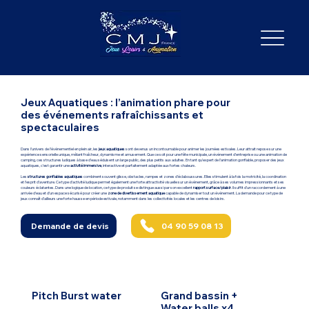
Jeux Aquatiques : l’animation phare pour
des événements rafraîchissants et
spectaculaires
Dans l’univers de l’événementiel en plein air, les
jeux aquatiques
sont devenus un incontournable pour animer les journées estivales. Leur attrait repose sur une
expérience sensorielle unique, mêlant fraîcheur, dynamisme et amusement. Que ce soit pour une fête municipale, un événement d’entreprise ou une animation de
camping, ces structures ludiques à base d’eau séduisent un large public, des plus petits aux adultes. En tant qu’expert de l’animation gonflable, proposer des jeux
aquatiques, c’est garantir une
activité immersive
, interactive et parfaitement adaptée aux fortes chaleurs.
Les
structures gonflables aquatiques
combinent souvent glisse, obstacles, rampes et zones d’éclaboussures. Elles stimulent à la fois la motricité, la coordination
et l’esprit d’aventure. Ce type d’activité ludique permet également une forte attractivité visuelle sur un événement, grâce à ses volumes impressionnants et ses
couleurs éclatantes. Dans une logique de location, ce type de produit se distingue aussi par son excellent
rapport surface/plaisir
. Il suffit d’un raccordement à une
arrivée d’eau et d’un espace sécurisé pour créer une
zone de divertissement aquatique
capable de dynamiser tout un événement. La demande pour ce type de
jeux connaît d’ailleurs une forte hausse en période estivale, notamment dans les collectivités locales et les centres de loisirs.
04 90 59 08 13
Demande de devis
Pitch Burst water
Grand bassin +
Water balls x4