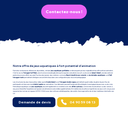
Contactez-nous !
Notre offre de jeux aquatiques à fort potentiel d’animation
Parmi les nombreuses références disponibles, certains
jeux aquatiques gonflables
se démarquent par leur originalité et leur efficacité en animation.
C’est le cas du
Toboggan Surf Rider
, une structure à double glissière qui évoque les sensations du surf, ou encore du
Splash Géant
, une descente en
pente douce avec effet cascade. Pour les plus jeunes, des solutions comme la
Bassin de pêche aux canards
, le
Jeu de balles aquatiques
ou le
Petit
toboggan marin
permettent d’intégrer une activité d’eau dans une configuration plus douce et pédagogique.
Les structures les plus imposantes, telles que le
Double Splash
ou le
Toboggan double vague
, permettent quant à elles de gérer de gros flux de
participants et d’assurer une
rotation rapide
des animations. Ces éléments peuvent facilement être intégrés à une logique de parcours ou de zone
thématique aquatique. Les
jeux aquatiques
peuvent également se combiner avec des
effets spéciaux
, comme des brumisateurs ou des canons à
eau, pour intensifier l’expérience et ajouter une dimension sensorielle supplémentaire. En matière de sécurité, la majorité de ces jeux sont conçus pour
respecter les normes en vigueur (NF EN 14960) avec des surfaces antidérapantes, des points d’ancrage renforcés et des matériaux résistants aux
UV.
04 90 59 08 13
Demande de devis