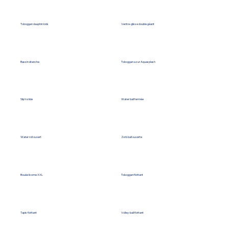
Toboggan dauphin kids
Ventre-glisse double géant
Bassin étanche
Toboggan azur Aquasplash
Slip'n slide
Water ball fermée
Water roll ouvert
Zorb ball ouverte
Bouée licorne XXL
Toboggan flottant
Tapis flottant
Volley-ball flottant