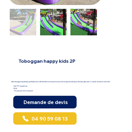
Toboggan happy kids 2P
Mini toboggan aquatique gonflable avec alimentation en eau par tuyau d'arrosage domestique. Grimpe, glissade 2 couloirs et bassin d'arrivée.
Tarif TTC à partir de :
330 €
Prix par jour hors transport
Demande de devis
04 90 59 08 13