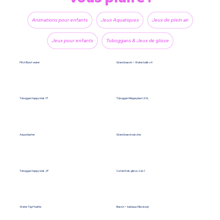
Animations pour enfants
Jeux Aquatiques
Jeux de plein air
Jeux pour enfants
Toboggans & Jeux de glisse
Pitch Burst water
Grand bassin + Water balls x4
Toboggan happy kids 1P
Toboggan Mégasplash XXL
Aqua blaster
Grand bassin piscine
Toboggan happy kids 2P
Combi Kids glisse 2 en 1
Water Tag® battle
Bassin + bateaux Mississipi