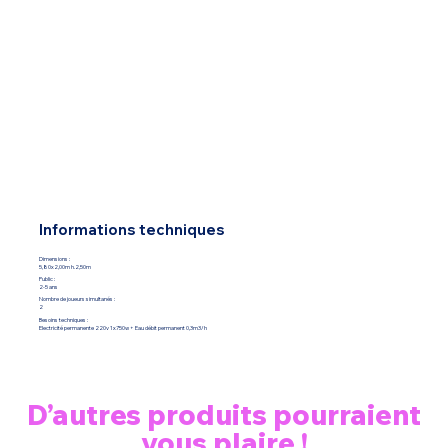
Informations techniques
Dimensions :
5,80x2,00m h.2,50m
Public :
2-5 ans
Nombre de joueurs simultanés :
2
Besoins techniques :
Electricité permanente 220v 1x750w + Eau débit permanent 0,3m3/h
D’autres produits pourraient
vous plaire !