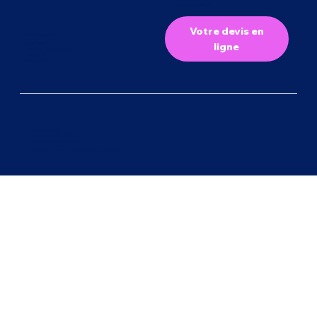
Bar festifs & Stands
Votre devis en
Qui sommes-nous ?
CMJ France
ligne
1301 Chem. de Beauvezet
13560 Sénas
04 90 59 08 13
Mentions Légales
Politique de confidentialité
Conditions générales de vente
© 2026 par CMJ France.
Développé par Pickles Graphic