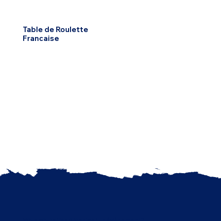
Table de Roulette
Francaise
Vous souhaitez organiser un événement ?