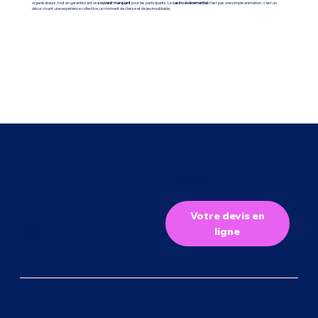
organisateurs, tout en garantissant un
souvenir marquant
pour les participants. Le
casino événementiel
n’est pas une simple animation : c’est un
décor vivant, une expérience collective, un moment de classe et de jeu inoubliable.
À découvrir
Structure Gonflables
Jeux et Attractions
Jeux Sportifs & Parcours
Animations à thème
Bar festifs & Stands
Votre devis en
Qui sommes-nous ?
CMJ France
ligne
1301 Chem. de Beauvezet
13560 Sénas
04 90 59 08 13
Mentions Légales