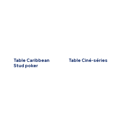
Table Caribbean
Table Ciné-séries
Stud poker