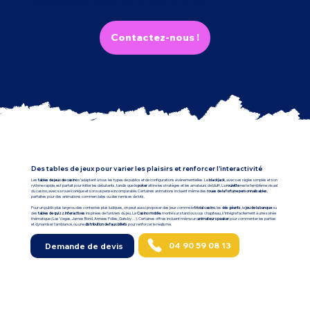
Contactez-nous !
Des tables de jeux pour varier les plaisirs et renforcer l'interactivité
Les
tables de jeux de casino
s’adaptent à tous les types de publics et de configurations événementielles. Le
blackjack
, avec ses règles simples et son
rythme rapide, est parfait pour initier les débutants, tandis que le
poker
attire les stratèges et les amateurs de bluff. La
roulette
reste l’emblème visuel
du casino, avec sa roue iconique et son suspense incomparable. Certaines animations incluent même des
roues de la fortune personnalisables
,
parfaites pour des animations commerciales ou des remises de lots.
Pour un public plus large ou des contextes plus ludiques, on peut aussi proposer des jeux comme le
trivial casino
, les
dés géants
, le
jeu de la banque
ou
des
tables de quizz interactives
inspirées de l’univers du jeu. Le
Casino mobile
, monté sur stand ou sous chapiteau, s’intègre facilement à une soirée
thématique (Las Vegas, James Bond, Années Folles, Gatsby…). Certaines offres incluent même un
animateur speaker
pour commenter les parties
et dynamiser l’ambiance, ou une
distribution de faux billets
pour renforcer le réalisme.
04 90 59 08 13
Demande de devis