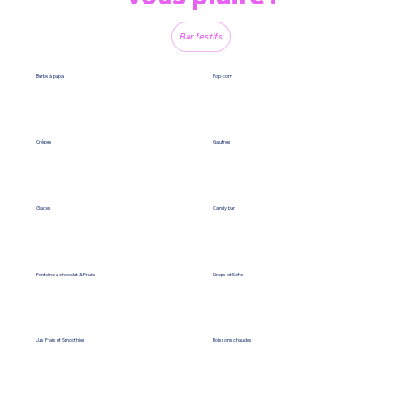
Bar festifs
Barbe à papa
Pop-corn
Crêpes
Gaufres
Glaces
Candy bar
Fontaine à chocolat & Fruits
Sirops et Softs
Jus Frais et Smoothies
Boissons chaudes