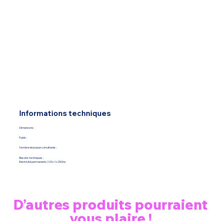
Informations techniques
Dimensions :
Public :
Nombre de joueurs simultanés :
Besoins techniques :
Electricité permanente 220v 1x2500w
D’autres produits pourraient
vous plaire !