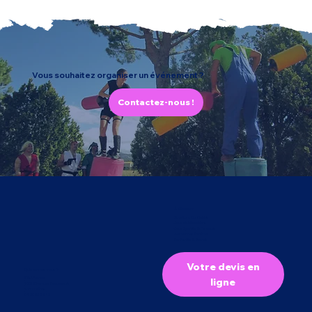
Vous souhaitez organiser un événement ?
Contactez-nous !
À découvrir
Structure Gonflables
Jeux et Attractions
Jeux Sportifs & Parcours
Animations à thème
Bar festifs & Stands
Votre devis en
Qui sommes-nous ?
CMJ France
ligne
1301 Chem. de Beauvezet
13560 Sénas
04 90 59 08 13