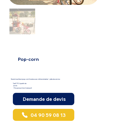
Pop-corn
Stand machine à pop-corn foraine avec vitrine éclairée + pèle de service
Tarif TTC à partir de :
264 €
Prix par jour hors transport
Demande de devis
04 90 59 08 13