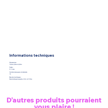
Informations techniques
Dimensions :
15,00x2,50m h.3,00m
Public :
5-12 ans
Nombre de joueurs simultanés :
15
Besoins techniques :
Electricité permanente 220v 2x1100w
D’autres produits pourraient
vous plaire !