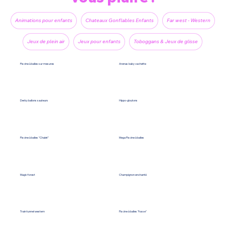
Animations pour enfants
Chateaux Gonflables Enfants
Far west - Western
Jeux de plein air
Jeux pour enfants
Toboggans & Jeux de glisse
Piscine à balles sur mesures
Arenas baby vachette
Derby ballons sauteurs
Hippo-gloutons
Piscine à balles "Chalet"
Mega Piscine à balles
Magic forest
Champignon enchanté
Train tunnel western
Piscine à balles "fosse"