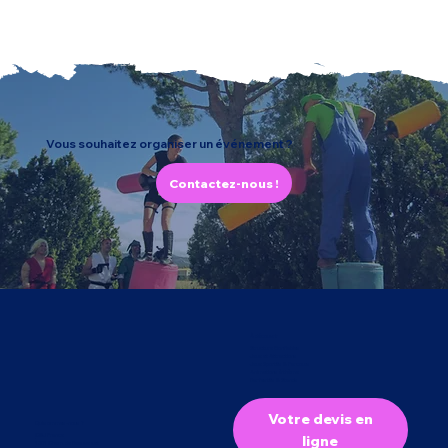
Vous souhaitez organiser un événement ?
Contactez-nous !
À découvrir
Structure Gonflables
Jeux et Attractions
Jeux Sportifs & Parcours
Animations à thème
Bar festifs & Stands
Votre devis en
Qui sommes-nous ?
CMJ France
ligne
1301 Chem. de Beauvezet