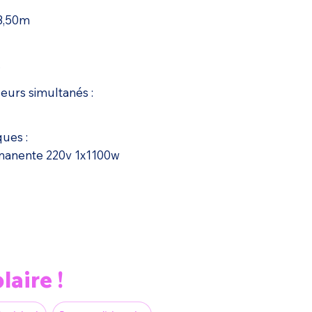
.3,50m
s
urs simultanés :
ques :
rmanente 220v 1x1100w
laire !