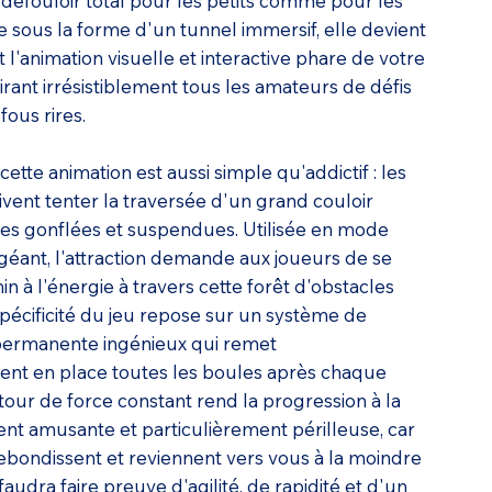
 défouloir total pour les petits comme pour les
 sous la forme d'un tunnel immersif, elle devient
l'animation visuelle et interactive phare de votre
rant irrésistiblement tous les amateurs de défis
fous rires.
ette animation est aussi simple qu'addictif : les
ivent tenter la traversée d'un grand couloir
es gonflées et suspendues. Utilisée en mode
géant, l'attraction demande aux joueurs de se
n à l'énergie à travers cette forêt d'obstacles
pécificité du jeu repose sur un système de
 permanente ingénieux qui remet
nt en place toutes les boules après chaque
tour de force constant rend la progression à la
nt amusante et particulièrement périlleuse, car
rebondissent et reviennent vers vous à la moindre
faudra faire preuve d'agilité, de rapidité et d'un