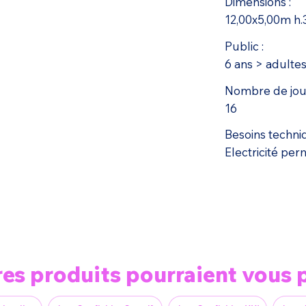
Dimensions :
12,00x5,00m h
Public :
6 ans > adulte
Nombre de joue
16
Besoins techni
Electricité pe
res produits pourraient vous p