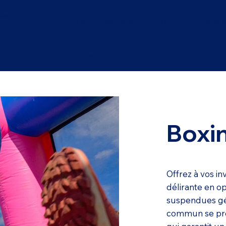
les
Qui sommes-nous ?
Blog
Devis e
tions
Jeux Sportifs & Parcours
An
Boxin
Offrez à vos i
délirante en op
suspendues géa
commun se pr