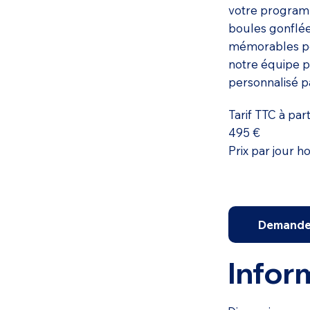
votre programm
boules gonflé
mémorables pou
notre équipe po
personnalisé p
Tarif TTC à part
495 €
Prix par jour h
Demande 
Infor