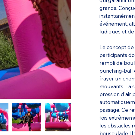
qui garantit un
grands. Conçue
instantanément 
événement, atti
ludiques et de 
Le concept de c
participants do
rempli de boul
punching-ball 
frayer un chemi
mouvants. La s
pression d'air
automatiqueme
passage. Ce re
fois extrêmeme
les obstacles 
bousculade. Il 