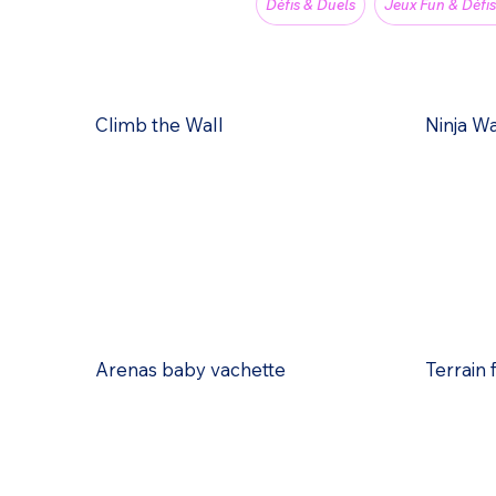
Défis & Duels
Jeux Fun & Défis
Climb the Wall
Ninja W
Arenas baby vachette
Terrain