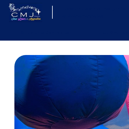
Location de structures gonflab
et événementielles
Structures Gonflables
Jeux & Attrac