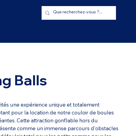
n ligne
imations à thème
Bar festifs & Stands
g Balls
nvités une expérience unique et totalement
tant pour la location de notre couloir de boules
ntes. Cette attraction gonflable hors du
ésente comme un immense parcours d'obstacles