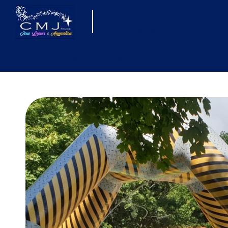
Location de structures gonflab
et événementielles
Structures Gonflables
Jeux & Attrac