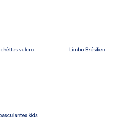
échèttes velcro
Limbo Brésilien
basculantes kids