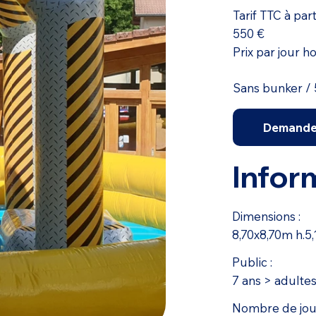
Tarif TTC à part
550 €
Prix par jour h
Sans bunker / 
Demande 
Infor
Dimensions :
8,70x8,70m h.5
Public :
7 ans > adulte
Nombre de joue