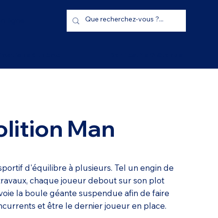
n ligne
imations à thème
Bar festifs & Stands
lition Man
portif d'équilibre à plusieurs. Tel un engin de
travaux, chaque joueur debout sur son plot
nvoie la boule géante suspendue afin de faire
currents et être le dernier joueur en place.