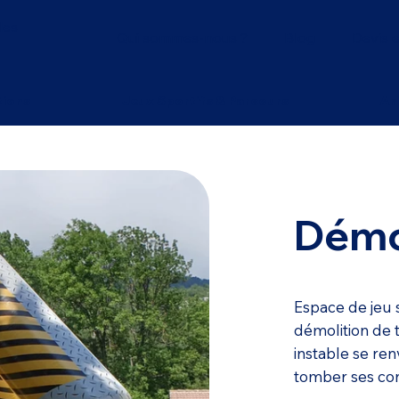
les
Qui sommes-nous ?
Blog
Devis e
tions
Jeux Sportifs & Parcours
An
Démo
Espace de jeu s
démolition de 
instable se re
tomber ses con