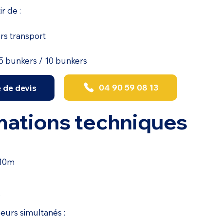
ir de :
ors transport
5 bunkers / 10 bunkers
04 90 59 08 13
de devis
mations techniques
,10m
s
urs simultanés :