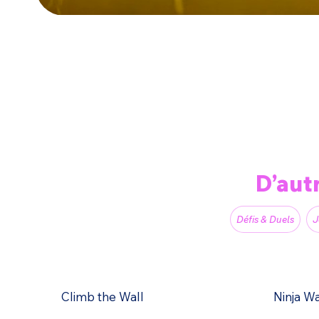
D’aut
Défis & Duels
J
Climb the Wall
Ninja W