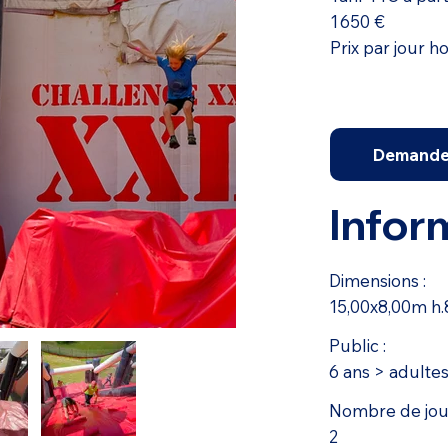
1 650 €
Prix par jour h
Demande 
Infor
Dimensions :
15,00x8,00m h
Public :
6 ans > adulte
Nombre de joue
2