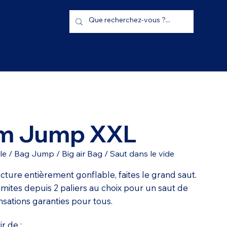
n ligne
imations à thème
Bar festifs & Stands
m Jump XXL
le / Bag Jump / Big air Bag / Saut dans le vide
cture entièrement gonflable, faites le grand saut.
imites depuis 2 paliers au choix pour un saut de
nsations garanties pour tous.
ir de :