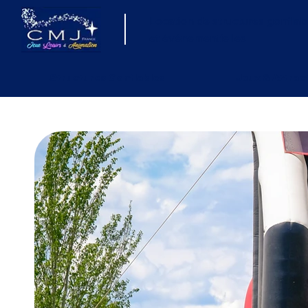
Location de structures gonflab
et événementielles
Structures Gonflables
Jeux & Attrac