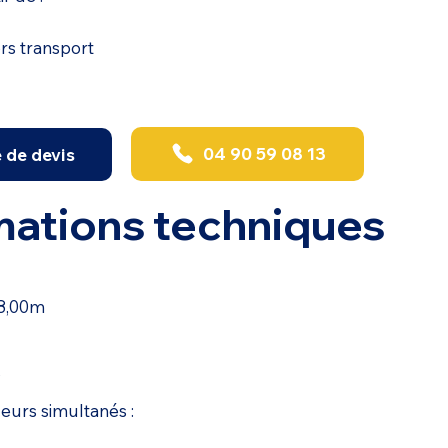
ors transport
04 90 59 08 13
de devis
mations techniques
.8,00m
s
urs simultanés :