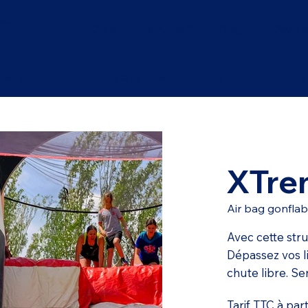
les
Qui sommes-nous ?
Blog
Devis e
tions
Jeux Sportifs & Parcours
An
XTre
Air bag gonflab
Avec cette stru
Dépassez vos l
chute libre. Se
Tarif TTC à part