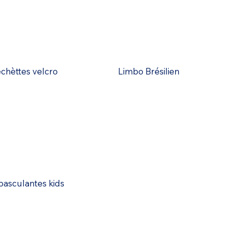
échèttes velcro
Limbo Brésilien
basculantes kids