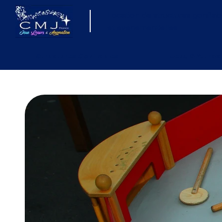
Location de structures gonflab
et événementielles
Structures Gonflables
Jeux & Attrac