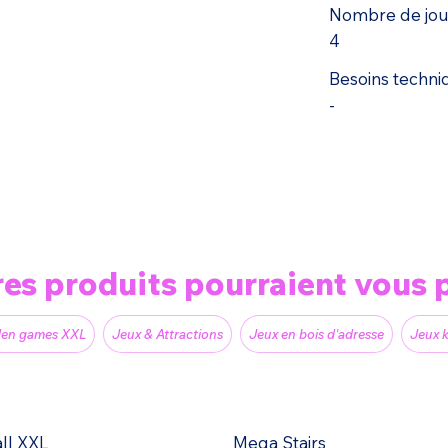
Nombre de joue
4
Besoins techni
-
res produits pourraient vous p
den games XXL
Jeux & Attractions
Jeux en bois d'adresse
Jeux k
all XXL
Mega Stairs