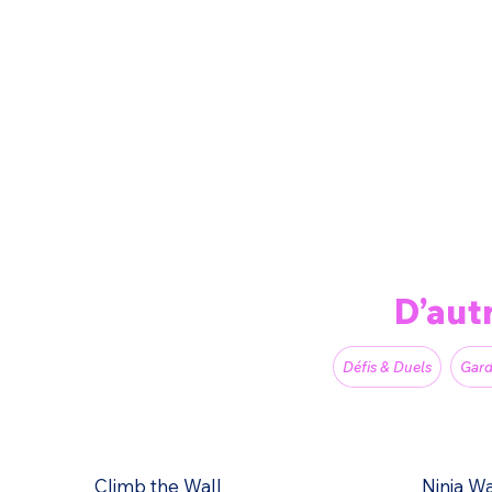
D’aut
Défis & Duels
Gar
Climb the Wall
Ninja W