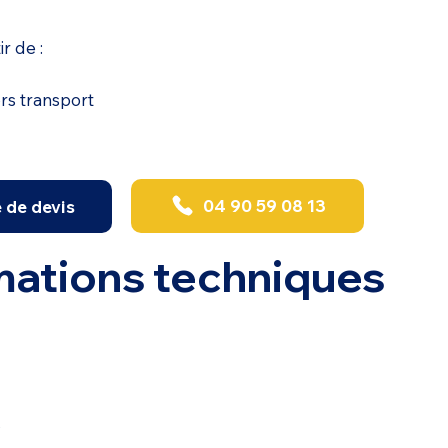
ir de :
ors transport
04 90 59 08 13
de devis
mations techniques
s