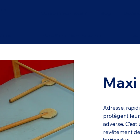
les
Qui sommes-nous ?
Blog
Devis e
tions
Jeux Sportifs & Parcours
An
Maxi
Adresse, rapidi
protègent leur
adverse. C’est 
revêtement de 