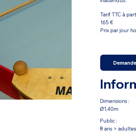
inattendus.
Tarif TTC à part
165 €
Prix par jour h
Demande 
Infor
Dimensions :
Ø1,40m
Public :
8 ans > adulte