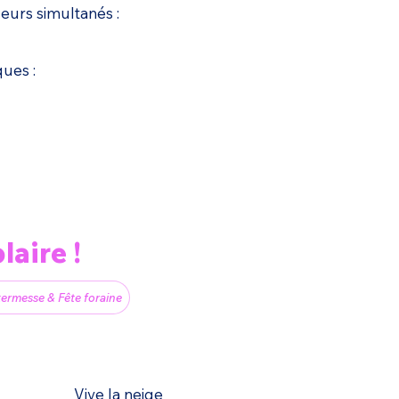
urs simultanés :
ques :
laire !
ermesse & Fête foraine
Vive la neige