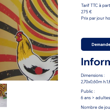
Tarif TTC à part
275 €
Prix par jour h
Demande 
Infor
Dimensions :
2,70x0,60m h.1
Public :
6 ans > adulte
Nombre de joue