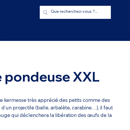
n ligne
imations à thème
Bar festifs & Stands
e pondeuse XXL
de kermesse très apprécié des petits comme des
 d’un projectile (balle, arbalète, carabine…), il faut
rouge qui déclenchera la libération des œufs de la