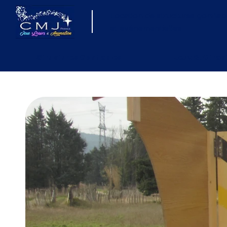
Location de structures gonflab
et événementielles
Structures Gonflables
Jeux & Attrac