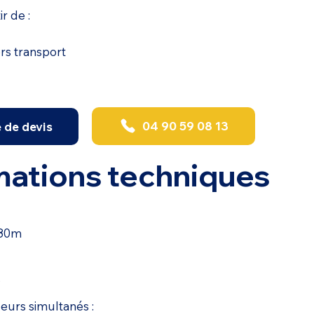
ir de :
ors transport
04 90 59 08 13
de devis
mations techniques
,80m
s
urs simultanés :