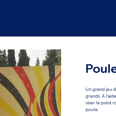
les
Qui sommes-nous ?
Blog
Devis e
tions
Jeux Sportifs & Parcours
An
Poul
Un grand jeu 
grands. A l’aide
viser le point 
poule.